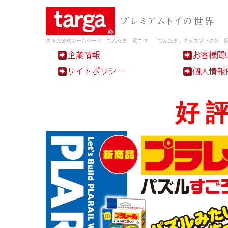
タルガ公式ホームページ でんたま 電コロ
「でんたま」キッズソックス 
好 評